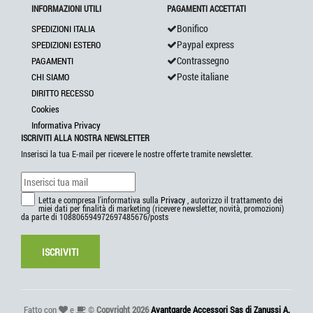
INFORMAZIONI UTILI
PAGAMENTI ACCETTATI
Bonifico
SPEDIZIONI ITALIA
Paypal express
SPEDIZIONI ESTERO
Contrassegno
PAGAMENTI
Poste italiane
CHI SIAMO
DIRITTO RECESSO
Cookies
Informativa Privacy
ISCRIVITI ALLA NOSTRA NEWSLETTER
Inserisci la tua E-mail per ricevere le nostre offerte tramite newsletter.
Letta e compresa l'informativa sulla
Privacy
, autorizzo il trattamento dei
miei dati per finalità di marketing (ricevere newsletter, novità, promozioni)
da parte di 108806594972697485676/posts
ISCRIVITI
Fatto con
e
©
Copyright 2026
Avantgarde Accessori Sas di Zanussi A.