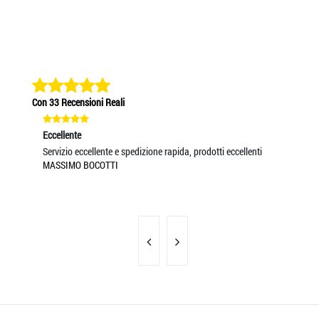
Con 33 Recensioni Reali
Eccellente
Eccel
COME
Servizio eccellente e spedizione rapida, prodotti eccellenti
Servi
MASSIMO BOCOTTI
MASS