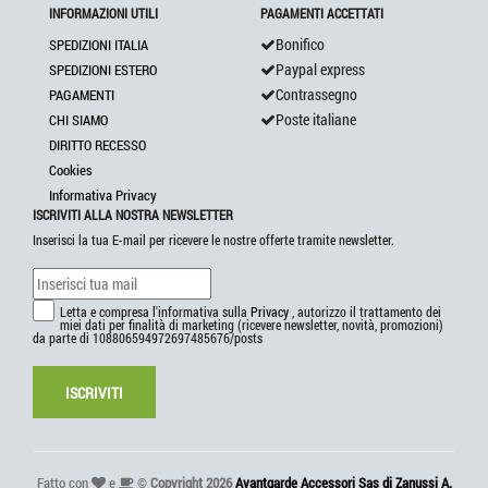
INFORMAZIONI UTILI
PAGAMENTI ACCETTATI
Bonifico
SPEDIZIONI ITALIA
Paypal express
SPEDIZIONI ESTERO
Contrassegno
PAGAMENTI
Poste italiane
CHI SIAMO
DIRITTO RECESSO
Cookies
Informativa Privacy
ISCRIVITI ALLA NOSTRA NEWSLETTER
Inserisci la tua E-mail per ricevere le nostre offerte tramite newsletter.
Letta e compresa l'informativa sulla
Privacy
, autorizzo il trattamento dei
miei dati per finalità di marketing (ricevere newsletter, novità, promozioni)
da parte di 108806594972697485676/posts
ISCRIVITI
Fatto con
e
©
Copyright 2026
Avantgarde Accessori Sas di Zanussi A.