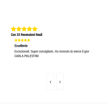
Con 33 Recensioni Reali
Eccellente
Eccellente
Eccel
Eccezionali. Super consigliato. Ho ricevuto la merce il gior
Ottimo prodotto. Spedizione velocissima. Azienda seria.
Buona
CARLA PALESTINI
ANDR
Cons
LARA