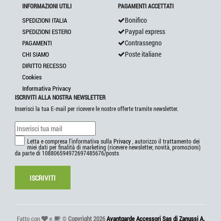
INFORMAZIONI UTILI
PAGAMENTI ACCETTATI
Bonifico
SPEDIZIONI ITALIA
Paypal express
SPEDIZIONI ESTERO
Contrassegno
PAGAMENTI
Poste italiane
CHI SIAMO
DIRITTO RECESSO
Cookies
Informativa Privacy
ISCRIVITI ALLA NOSTRA NEWSLETTER
Inserisci la tua E-mail per ricevere le nostre offerte tramite newsletter.
Letta e compresa l'informativa sulla
Privacy
, autorizzo il trattamento dei
miei dati per finalità di marketing (ricevere newsletter, novità, promozioni)
da parte di 108806594972697485676/posts
ISCRIVITI
Fatto con
e
©
Copyright 2026
Avantgarde Accessori Sas di Zanussi A.