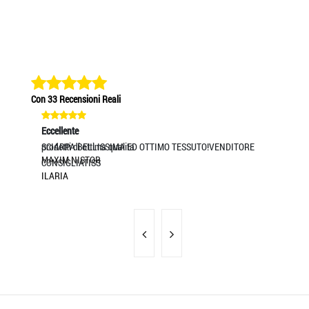
Con 33 Recensioni Reali
Eccellente
Eccellente
Eccel
prodotti di ottima qualita
SCIARPA BELLISSIMA ED OTTIMO TESSUTO!VENDITORE
Servi
MAXIM NISTOR
MASS
CONSIGLIATISS
ILARIA