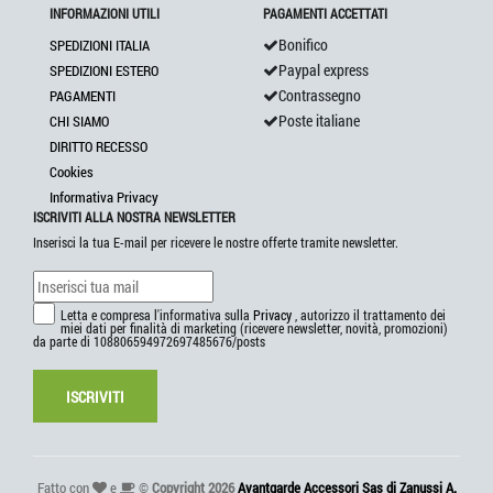
INFORMAZIONI UTILI
PAGAMENTI ACCETTATI
Bonifico
SPEDIZIONI ITALIA
Paypal express
SPEDIZIONI ESTERO
Contrassegno
PAGAMENTI
Poste italiane
CHI SIAMO
DIRITTO RECESSO
Cookies
Informativa Privacy
ISCRIVITI ALLA NOSTRA NEWSLETTER
Inserisci la tua E-mail per ricevere le nostre offerte tramite newsletter.
Letta e compresa l'informativa sulla
Privacy
, autorizzo il trattamento dei
miei dati per finalità di marketing (ricevere newsletter, novità, promozioni)
da parte di 108806594972697485676/posts
ISCRIVITI
Fatto con
e
©
Copyright 2026
Avantgarde Accessori Sas di Zanussi A.