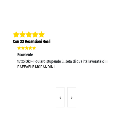
Con 33 Recensioni Reali
Eccellente
Eccellente
Eccel
Spedizione e consegna velocissima.. Il prodotto è bellissim
tutto Ok! - Foulard stupendo ... seta di qualità lavorata c
Ottim
ELISA ERAMO
RAFFAELE MORANDINI
Cons
LAR