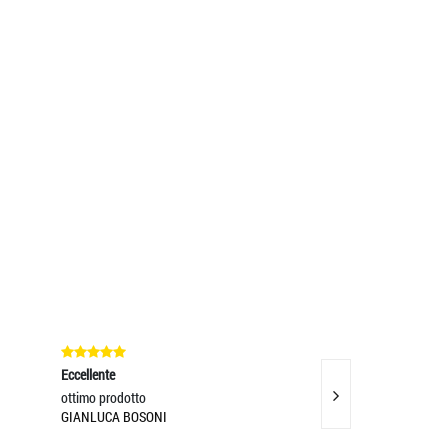
ccellente
Eccellente
ttimo prodotto
Spedizione e consegna velocissima.
GIANLUCA BOSONI
prodotto è bellissim
ELISA ERAMO