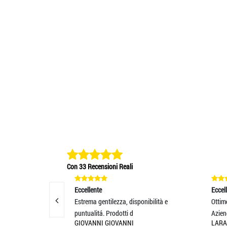
Con 33 Recensioni Reali
Eccellente
Eccellente
 Il
Estrema gentilezza, disponibilità e
Ottimo prodotto. 
puntualitá. Prodotti d
Azienda seria. Co
GIOVANNI GIOVANNI
LARA