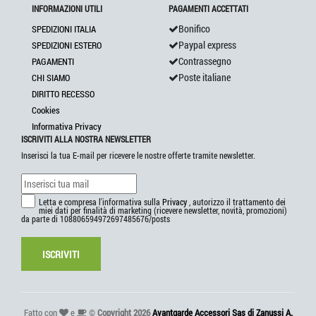
INFORMAZIONI UTILI
PAGAMENTI ACCETTATI
Bonifico
SPEDIZIONI ITALIA
Paypal express
SPEDIZIONI ESTERO
Contrassegno
PAGAMENTI
Poste italiane
CHI SIAMO
DIRITTO RECESSO
Cookies
Informativa Privacy
ISCRIVITI ALLA NOSTRA NEWSLETTER
Inserisci la tua E-mail per ricevere le nostre offerte tramite newsletter.
Letta e compresa l'informativa sulla
Privacy
, autorizzo il trattamento dei
miei dati per finalità di marketing (ricevere newsletter, novità, promozioni)
da parte di 108806594972697485676/posts
ISCRIVITI
Fatto con
e
©
Copyright 2026
Avantgarde Accessori Sas di Zanussi A.