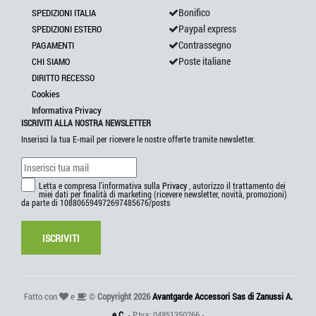
Bonifico
SPEDIZIONI ITALIA
Paypal express
SPEDIZIONI ESTERO
Contrassegno
PAGAMENTI
Poste italiane
CHI SIAMO
DIRITTO RECESSO
Cookies
Informativa Privacy
ISCRIVITI ALLA NOSTRA NEWSLETTER
Inserisci la tua E-mail per ricevere le nostre offerte tramite newsletter.
Letta e compresa l'informativa sulla
Privacy
, autorizzo il trattamento dei
miei dati per finalità di marketing (ricevere newsletter, novità, promozioni)
da parte di 108806594972697485676/posts
ISCRIVITI
Fatto con
e
©
Copyright 2026
Avantgarde Accessori Sas di Zanussi A.
e C.
- P.Iva: 04851350266 -