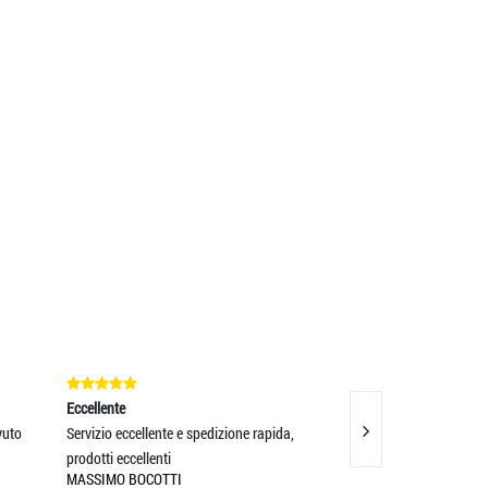
nte
Eccellente
o eccellente e spedizione rapida,
tutto Ok! - Foulard stupendo ... seta di
 eccellenti
qualità lavorata c
MO BOCOTTI
RAFFAELE MORANDINI