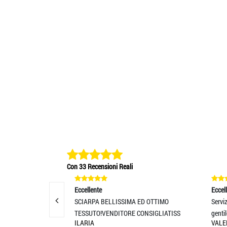
Con 33 Recensioni Reali
Eccellente
Eccellente
SCIARPA BELLISSIMA ED OTTIMO
Servizio clienti disponibi
TESSUTO!VENDITORE CONSIGLIATISS
gentile. Prod
ILARIA
VALENTINA CARLETTI