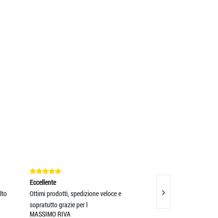
ccellente
Eccellente
ttimi prodotti, spedizione veloce e
ottimo prodotto
GIANLUCA BOSONI
opratutto grazie per l
MASSIMO RIVA