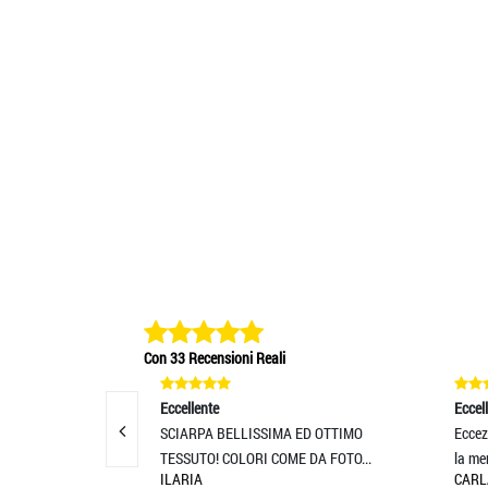
Con 33 Recensioni Reali
Eccellente
Eccellente
SCIARPA BELLISSIMA ED OTTIMO
Eccezionali. Super
TESSUTO! COLORI COME DA FOTO...
la merce il gior
ILARIA
CARLA PALESTIN