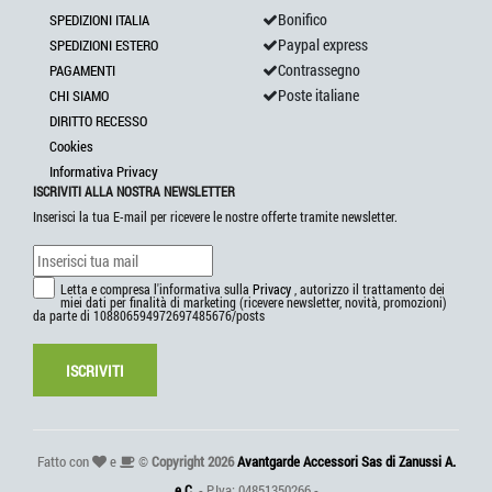
Bonifico
SPEDIZIONI ITALIA
Paypal express
SPEDIZIONI ESTERO
Contrassegno
PAGAMENTI
Poste italiane
CHI SIAMO
DIRITTO RECESSO
Cookies
Informativa Privacy
ISCRIVITI ALLA NOSTRA NEWSLETTER
Inserisci la tua E-mail per ricevere le nostre offerte tramite newsletter.
Letta e compresa l'informativa sulla
Privacy
, autorizzo il trattamento dei
miei dati per finalità di marketing (ricevere newsletter, novità, promozioni)
da parte di 108806594972697485676/posts
ISCRIVITI
Fatto con
e
©
Copyright 2026
Avantgarde Accessori Sas di Zanussi A.
e C.
- P.Iva: 04851350266 -