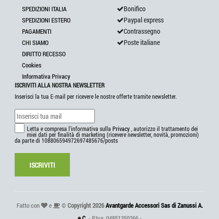
Bonifico
SPEDIZIONI ITALIA
Paypal express
SPEDIZIONI ESTERO
Contrassegno
PAGAMENTI
Poste italiane
CHI SIAMO
DIRITTO RECESSO
Cookies
Informativa Privacy
ISCRIVITI ALLA NOSTRA NEWSLETTER
Inserisci la tua E-mail per ricevere le nostre offerte tramite newsletter.
Letta e compresa l'informativa sulla
Privacy
, autorizzo il trattamento dei
miei dati per finalità di marketing (ricevere newsletter, novità, promozioni)
da parte di 108806594972697485676/posts
ISCRIVITI
Fatto con
e
©
Copyright 2026
Avantgarde Accessori Sas di Zanussi A.
e C.
- P.Iva: 04851350266 -