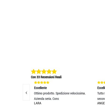
Con 33 Recensioni Reali
Eccellente
Eccellente
Ottimo prodotto. Spedizione velocissima.
Tutto Perfetto...Ed è arrivato pur
Azienda seria. Cons
secondo le mie
LARA
ANGELO PUCCIA