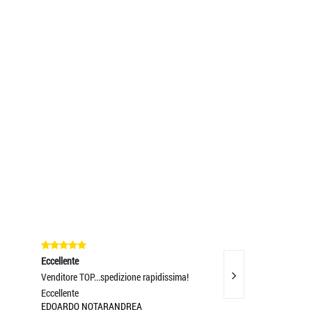
Eccellente
spedizione rapidissima!
Servizio clienti disponibile, rapido e molto
gentile. Prod
ARANDREA
VALENTINA CARLETTI