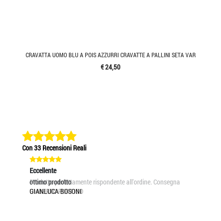
CRAVATTA UOMO BLU A POIS AZZURRI CRAVATTE A PALLINI SETA VAR
€ 24,50
Con 33 Recensioni Reali
Eccellente
Eccellente
Eccel
Prodotto perfettamente rispondente all'ordine. Consegna
ottimo prodotto
Estre
UMBERTO PORFIDO
GIANLUCA BOSONI
GIOV