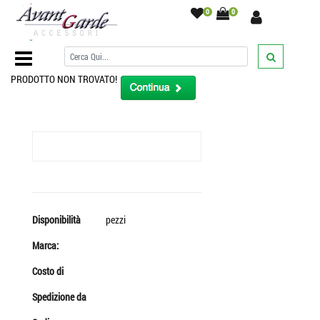
0
0
Home Page
/
Cravatta uomo blu a puntini azzurri 7 cm media
/
PRODOTTO NON TROVATO!
Disponibilità
pezzi
Marca:
Costo di
Spedizione da