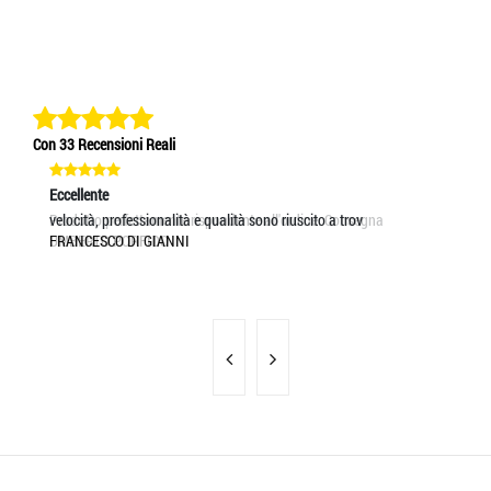
Con 33 Recensioni Reali
Eccellente
Eccellente
Ec
Prodotto perfettamente rispondente all'ordine. Consegna
velocità, professionalità e qualità sono riuscito a trov
pr
UMBERTO PORFIDO
FRANCESCO DI GIANNI
MA