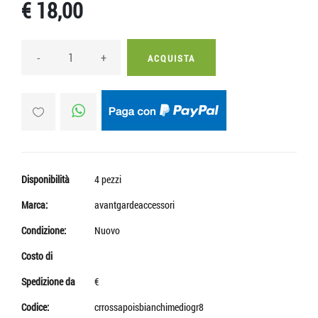
€ 18,00
-
+
ACQUISTA
Disponibilità
4 pezzi
Marca:
avantgardeaccessori
Condizione:
Nuovo
Costo di
Spedizione da
€
Codice:
crrossapoisbianchimediogr8