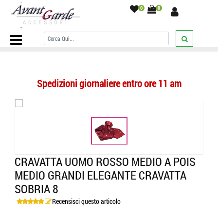
0
0
Home Page
/
CRAVATTE
/
A Pois
/
Cravatta uomo rosso medio a pois
medio grandi elegante cravatta sobria 8
/
Spedizioni giornaliere entro ore 11 am
CRAVATTA UOMO ROSSO MEDIO A POIS
MEDIO GRANDI ELEGANTE CRAVATTA
SOBRIA 8
Recensisci questo articolo