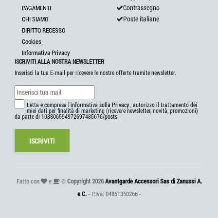
Contrassegno
PAGAMENTI
Poste italiane
CHI SIAMO
DIRITTO RECESSO
Cookies
Informativa Privacy
ISCRIVITI ALLA NOSTRA NEWSLETTER
Inserisci la tua E-mail per ricevere le nostre offerte tramite newsletter.
Letta e compresa l'informativa sulla
Privacy
, autorizzo il trattamento dei
miei dati per finalità di marketing (ricevere newsletter, novità, promozioni)
da parte di 108806594972697485676/posts
ISCRIVITI
Fatto con
e
©
Copyright 2026
Avantgarde Accessori Sas di Zanussi A.
e C.
- P.Iva: 04851350266 -