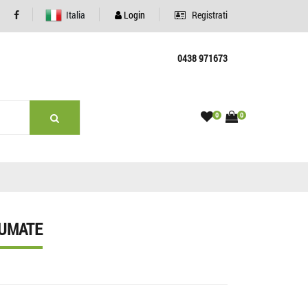
Italia
Login
Registrati
0438 971673
0
0
FUMATE