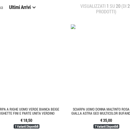
VISUALIZZATI
1
SU
20
(DI
2
na
Ultimi Arrivi
PRODOTTI)
ARPA A RIGHE UOMO VERDE BIANCA BEIGE
SCIARPA UOMO DONNA MALTINTO ROSA
RIGHETTE FINI E PARTE UNITA VERDINO
GIALLA ASTRA GEO MULTICOLOR BUFAND
€ 18,50
€ 35,00
1 Varianti Disponibili
7 Varianti Disponibili