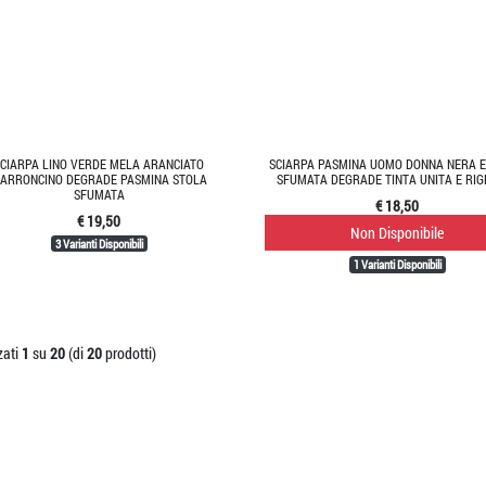
SCIARPA LINO VERDE MELA ARANCIATO
SCIARPA PASMINA UOMO DONNA NERA E
ARRONCINO DEGRADE PASMINA STOLA
SFUMATA DEGRADE TINTA UNITA E RI
SFUMATA
€ 18,50
€ 19,50
Non Disponibile
3 Varianti Disponibili
1 Varianti Disponibili
IN SETA CON DISEGNI
SCIARPA DI SETA UOMO MARRONE CON DI
SCIARPA DI S
€ 35,00
€ 35,00
zati
1
su
20
(di
20
prodotti)