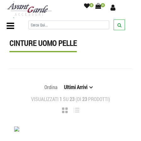
0
0
Home Page
/
CINTURE UOMO
/
Pelle
/
CINTURE UOMO PELLE
Ordina
Ultimi Arrivi
VISUALIZZATI
1
SU
23
(DI
23
PRODOTTI)