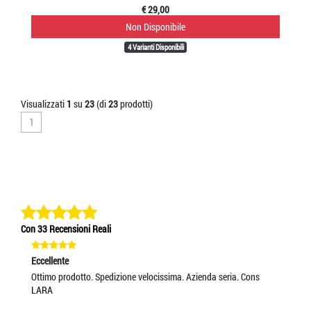
€ 29,00
Non Disponibile
4 Varianti Disponibili
Visualizzati
1
su
23
(di
23
prodotti)
1
Con 33 Recensioni Reali
Eccellente
Ec
Ottimo prodotto. Spedizione velocissima. Azienda seria. Cons
SC
LARA
CO
IL