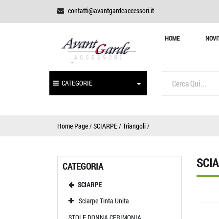
contatti@avantgardeaccessori.it
HOME
NOVI
CATEGORIE
Home Page
/
SCIARPE
/
Triangoli
/
SCIA
CATEGORIA
SCIARPE
Sciarpe Tinta Unita
STOLE DONNA CERIMONIA