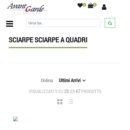
0
0
Home Page
/
SCIARPE
/
Sciarpe a quadri
/
SCIARPE SCIARPE A QUADRI
Ordina
Ultimi Arrivi
VISUALIZZATI
1
SU
25
(DI
67
PRODOTTI)