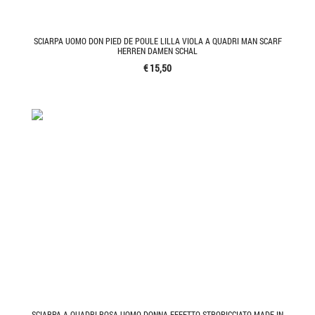
SCIARPA UOMO DON PIED DE POULE LILLA VIOLA A QUADRI MAN SCARF
HERREN DAMEN SCHAL
€ 15,50
SCIARPA A QUADRI ROSA UOMO DONNA EFFETTO STROPICCIATO MADE IN