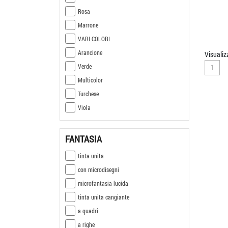
Rosa
Marrone
VARI COLORI
Arancione
Visualiz
Verde
1
Multicolor
Turchese
Viola
FANTASIA
tinta unita
con microdisegni
microfantasia lucida
tinta unita cangiante
a quadri
a righe