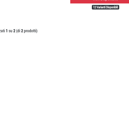
12 Varianti Disponibili
zati
1
su
2
(di
2
prodotti)