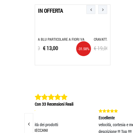
IN OFFERTA
TICOLARE A FIORI VA
CRAVATTA CRAVATTINO UOMO SLIM BEIGE
CRAVATTA BIA
,00
€ 19,00
€ 13,00
€ 15,50
€ 
-31.58%
-31.58%
Con 33 Recensioni Reali
Eccellente
Eccel
ti
velocità, cortesia e merce come da
Prodo
descrizione !!! Top !!!!
all'o