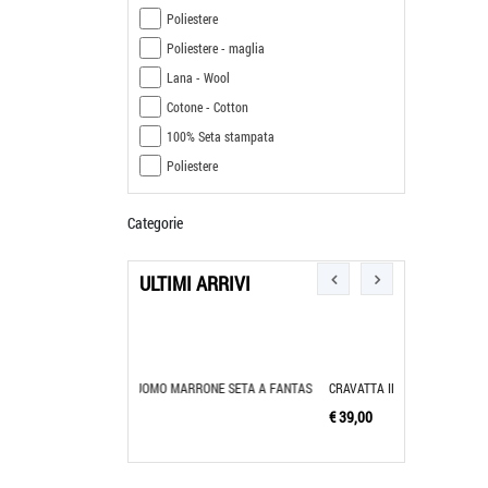
Poliestere
Poliestere - maglia
Lana - Wool
Cotone - Cotton
100% Seta stampata
Poliestere
Categorie
ULTIMI ARRIVI
ARRONE SETA A FANTAS
CRAVATTA IN RASO DI SETA VERDE SALV
CRAVATTA VERD
€ 39,00
€ 39,00