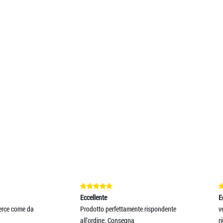
NCA BAMBINO PAGGETTO B
CRAVATTA STRETTA VIOLA CRAVATTINO P
CRAVATTA B
6,10
€ 19,00
€ 13,00
€ 15,50
-60.65%
-31.58%
lente
Eccellente
tto perfettamente rispondente
velocità, professionalità e qualità so
rdine. Consegna
riuscito a trov