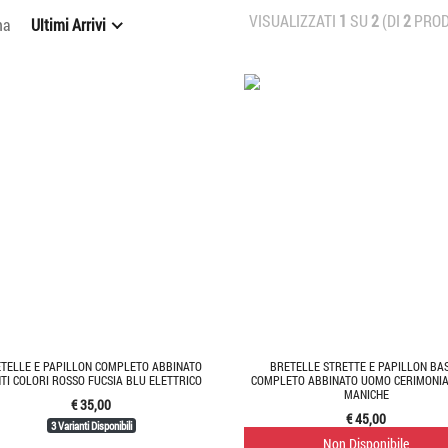
VISUALIZZATI
1
SU
2
(DI
2
PROD
na
Ultimi Arrivi
TELLE E PAPILLON COMPLETO ABBINATO
BRETELLE STRETTE E PAPILLON BA
TI COLORI ROSSO FUCSIA BLU ELETTRICO
COMPLETO ABBINATO UOMO CERIMONIA
MANICHE
€ 35,00
€ 45,00
3 Varianti Disponibili
Non Disponibile