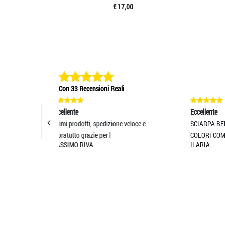
€ 17,00
Con 33 Recensioni Reali
Eccellente
Ecc
one veloce e
SCIARPA BELLISSIMA ED OTTIMO TESSUTO!
bel
MA
COLORI COME DA FOTO...
ILARIA