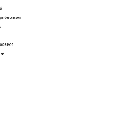
zi
gardeaccessori
o
36034996