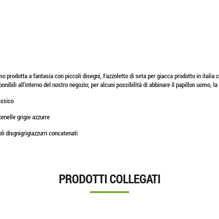
prodotta a fantasia con piccoli disegni, Fazzoletto di seta per giacca prodotto in italia c
sponibili all'interno del nostro negozio; per alcuni possibilità di abbinare il papillon uomo, 
assico
enelle grigie azzurre
li disgnigrigiazzurri concatenati
PRODOTTI COLLEGATI