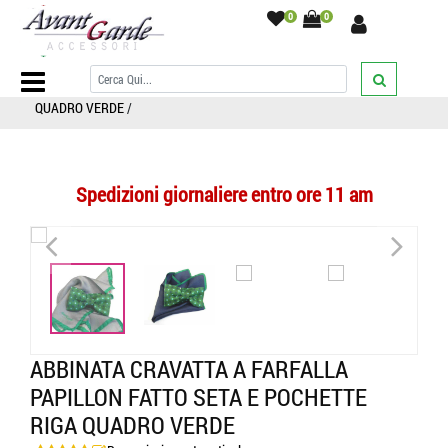
0
0
Home Page
/
PAPILLON
/
Completi Pochette Taschino
/
ABBINATA
CRAVATTA A FARFALLA PAPILLON FATTO SETA E POCHETTE RIGA
QUADRO VERDE
/
Spedizioni giornaliere entro ore 11 am
<
>
<
>
ABBINATA CRAVATTA A FARFALLA
PAPILLON FATTO SETA E POCHETTE
RIGA QUADRO VERDE