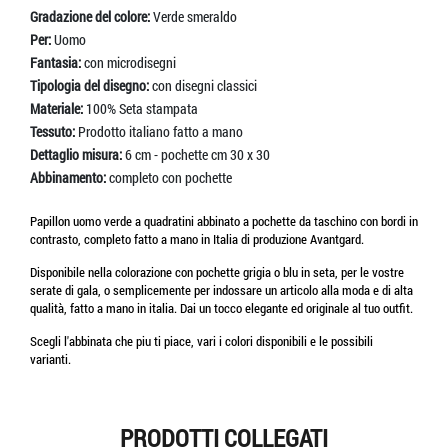
Gradazione del colore:
Verde smeraldo
Per:
Uomo
Fantasia:
con microdisegni
Tipologia del disegno:
con disegni classici
Materiale:
100% Seta stampata
Tessuto:
Prodotto italiano fatto a mano
Dettaglio misura:
6 cm - pochette cm 30 x 30
Abbinamento:
completo con pochette
Papillon uomo verde a quadratini abbinato a pochette da taschino con bordi in
contrasto, completo fatto a mano in Italia di produzione Avantgard.
Disponibile nella colorazione con pochette grigia o blu in seta, per le vostre
serate di gala, o semplicemente per indossare un articolo alla moda e di alta
qualità, fatto a mano in italia. Dai un tocco elegante ed originale al tuo outfit.
Scegli l'abbinata che piu ti piace, vari i colori disponibili e le possibili
varianti.
PRODOTTI COLLEGATI