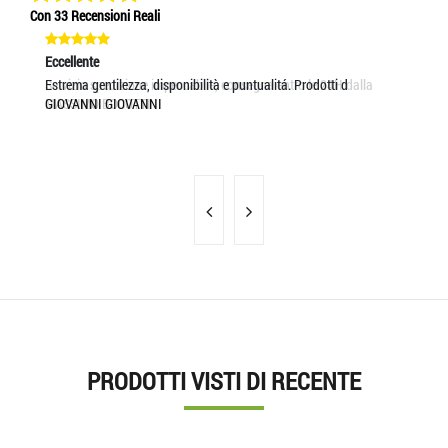
Con 33 Recensioni Reali
Eccellente
Eccellente
Ec
Servizio spedizione impeccabile, consegna entro le 24H dalla
Estrema gentilezza, disponibilità e puntualitá. Prodotti d
Se
MASSIMO BOCOTTI
GIOVANNI GIOVANNI
MA
PRODOTTI VISTI DI RECENTE