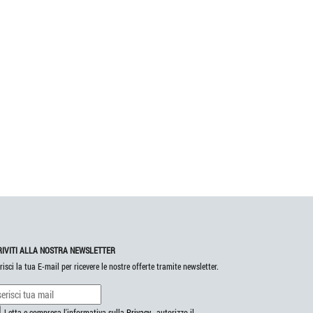
RIVITI ALLA NOSTRA NEWSLETTER
risci la tua E-mail per ricevere le nostre offerte tramite newsletter.
Letta e compresa l'informativa sulla
Privacy
, autorizzo il