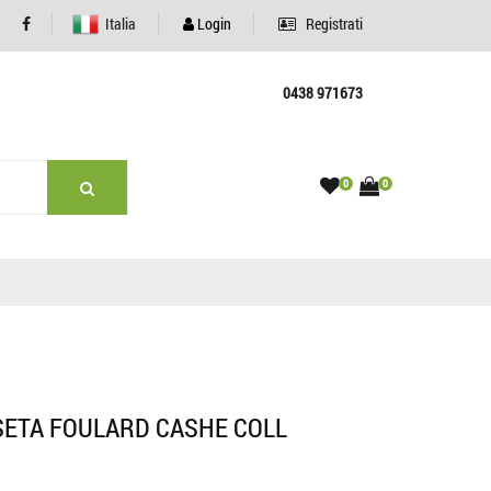
Italia
Login
Registrati
0438 971673
0
0
SETA FOULARD CASHE COLL