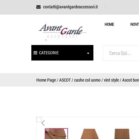
contatti@avantgardeaccessori.it
HOME
NOVI
CATEGORIE
Home Page
/
ASCOT
/
cashe col uomo
/
vint style
/
Ascot bor
<