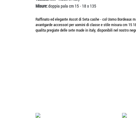
Misure:
doppia pala cm 15 - 18 x 135
Raffinato ed elegante Ascot di Seta cashe - col Uomo Bordeaux made
avantgarde accessori per uomini di classe e stile misura cm 15 18 
qualita pregiate delle sete made in italy, disponibili nel nostro neg