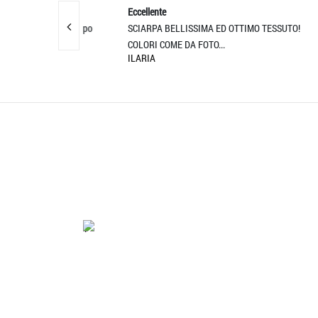
Eccellente
Eccell
ato pure in tempo
SCIARPA BELLISSIMA ED OTTIMO TESSUTO!
Estrema
COLORI COME DA FOTO...
Prodot
ILARIA
GIOVA
'.'