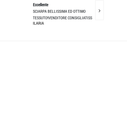
Eccellente
Eccellente
SCIARPA BELLISSIMA ED OTTIMO
Tutto Perfetto...Ed
TESSUTO!VENDITORE CONSIGLIATISS
secondo le mie
ILARIA
ANGELO PUCCIA