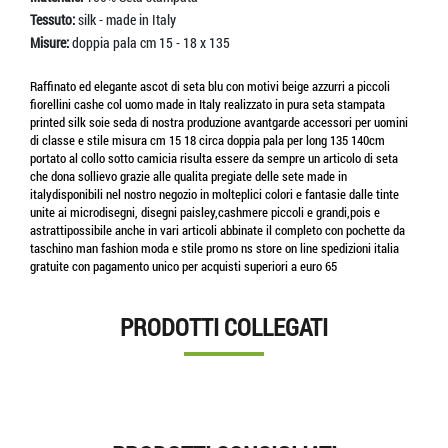
Tessuto:
silk - made in Italy
Misure:
doppia pala cm 15 - 18 x 135
Raffinato ed elegante ascot di seta blu con motivi beige azzurri a piccoli
fiorellini cashe col uomo made in Italy realizzato in pura seta stampata
printed silk soie seda di nostra produzione avantgarde accessori per uomini
di classe e stile misura cm 15 18 circa doppia pala per long 135 140cm
portato al collo sotto camicia risulta essere da sempre un articolo di seta
che dona sollievo grazie alle qualita pregiate delle sete made in
italydisponibili nel nostro negozio in molteplici colori e fantasie dalle tinte
unite ai microdisegni, disegni paisley,cashmere piccoli e grandi,pois e
astrattipossibile anche in vari articoli abbinate il completo con pochette da
taschino man fashion moda e stile promo ns store on line spedizioni italia
gratuite con pagamento unico per acquisti superiori a euro 65
PRODOTTI COLLEGATI