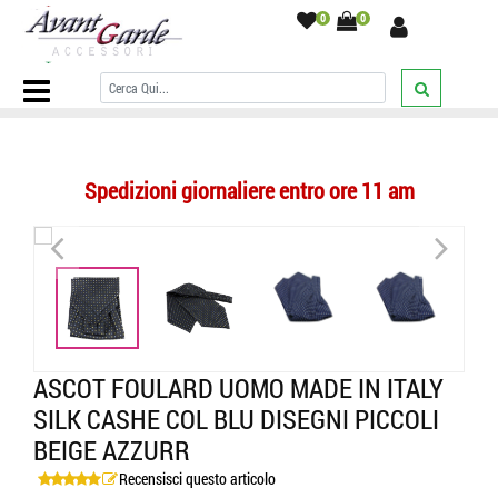
0
0
Home Page
/
ASCOT
/
cashe col uomo
/
microdisegni
/
Ascot foulard
uomo made in italy silk cashe col blu disegni piccoli beige azzurr
/
Spedizioni giornaliere entro ore 11 am
<
>
<
>
ASCOT FOULARD UOMO MADE IN ITALY
SILK CASHE COL BLU DISEGNI PICCOLI
BEIGE AZZURR
Recensisci questo articolo