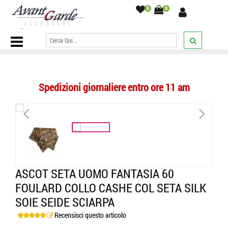
0
0
Home Page
/
ASCOT
/
cashe col uomo
/
vint style
/
Ascot seta uomo
fantasia 60 foulard collo cashe col seta silk soie seide sciarpa
/
Spedizioni giornaliere entro ore 11 am
<
>
ASCOT SETA UOMO FANTASIA 60
FOULARD COLLO CASHE COL SETA SILK
SOIE SEIDE SCIARPA
Recensisci questo articolo