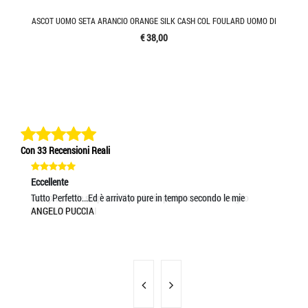
ASCOT UOMO SETA ARANCIO ORANGE SILK CASH COL FOULARD UOMO DI
€ 38,00
Con 33 Recensioni Reali
Eccellente
Eccellente
Ec
Una piacevole sorpresa! Il prodotto perfetto, ancora meglio
Tutto Perfetto...Ed è arrivato pure in tempo secondo le mie
ve
MAURIZIO GOBBI
ANGELO PUCCIA
AL