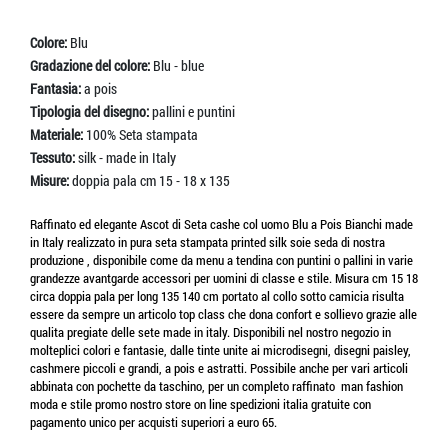
Colore:
Blu
Gradazione del colore:
Blu - blue
Fantasia:
a pois
Tipologia del disegno:
pallini e puntini
Materiale:
100% Seta stampata
Tessuto:
silk - made in Italy
Misure:
doppia pala cm 15 - 18 x 135
Raffinato ed elegante Ascot di Seta cashe col uomo Blu a Pois Bianchi made
in Italy realizzato in pura seta stampata printed silk soie seda di nostra
produzione , disponibile come da menu a tendina con puntini o pallini in varie
grandezze avantgarde accessori per uomini di classe e stile. Misura cm 15 18
circa doppia pala per long 135 140 cm portato al collo sotto camicia risulta
essere da sempre un articolo top class che dona confort e sollievo grazie alle
qualita pregiate delle sete made in italy. Disponibili nel nostro negozio in
molteplici colori e fantasie, dalle tinte unite ai microdisegni, disegni paisley,
cashmere piccoli e grandi, a pois e astratti. Possibile anche per vari articoli
abbinata con pochette da taschino, per un completo raffinato man fashion
moda e stile promo nostro store on line spedizioni italia gratuite con
pagamento unico per acquisti superiori a euro 65.