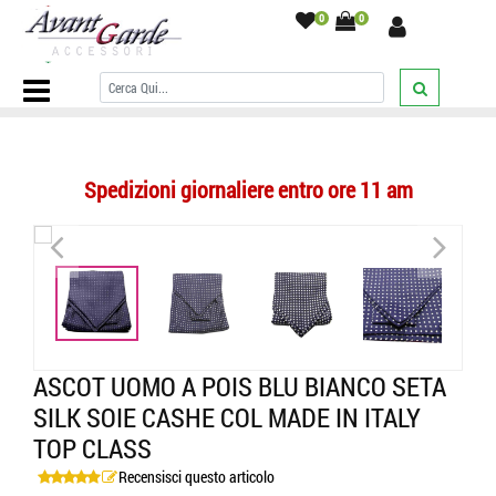
0
0
Home Page
/
ASCOT
/
cashe col uomo
/
a pois
/
Ascot uomo a pois
blu bianco seta silk soie cashe col made in italy top class
/
Spedizioni giornaliere entro ore 11 am
<
>
<
>
ASCOT UOMO A POIS BLU BIANCO SETA
SILK SOIE CASHE COL MADE IN ITALY
TOP CLASS
Recensisci questo articolo