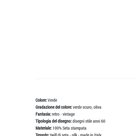
Colore:
Verde
Gradazione del colore:
verde scuro, oliva
Fantasia:
retro - vintage
Tipologia del disegno:
disegni stile anni 60
Materiale:
100% Seta stampata
Tessuto:
twill di seta - silk - made in Italy