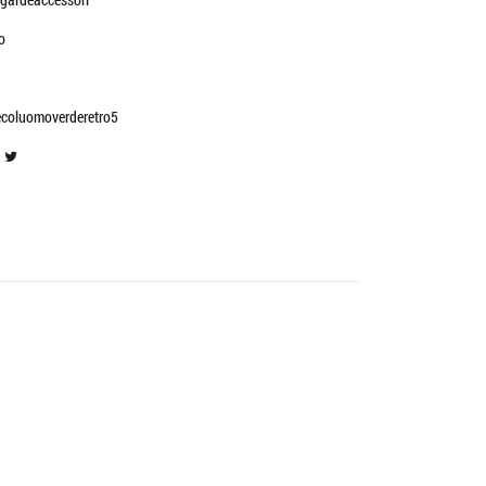
o
coluomoverderetro5