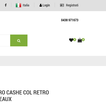
Italia
Login
Registrati
0438 971673
0
0
RO CASHE COL RETRO
DEAUX