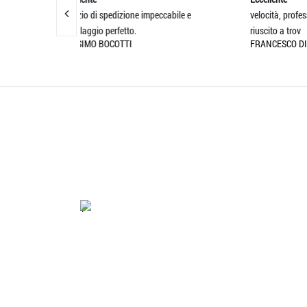
 impeccabile e
velocità, professionalità e qualità sono
be
MA
riuscito a trov
FRANCESCO DI GIANNI
'.'