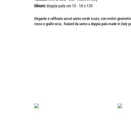
Misure:
doppia pala cm 15 - 18 x 135
Elegante e raffinato ascot uomo verde scuro, con motivi geometrici r
rosso e giallo ocra, foulard da uomo a doppia pala made in italy p