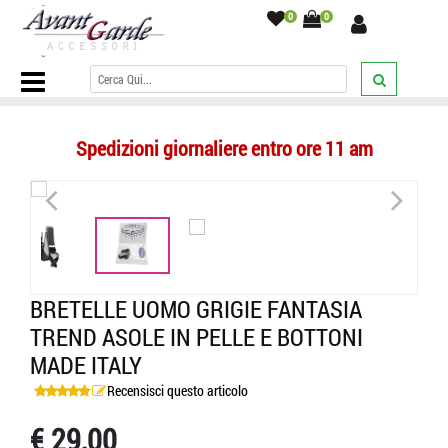
0
0
Home Page
/
BRETELLE
/
Bretelle uomo grigie fantasia trend asole in
pelle e bottoni made Italy
/
Spedizioni giornaliere entro ore 11 am
<
>
BRETELLE UOMO GRIGIE FANTASIA
TREND ASOLE IN PELLE E BOTTONI
MADE ITALY
Recensisci questo articolo
€ 29,00