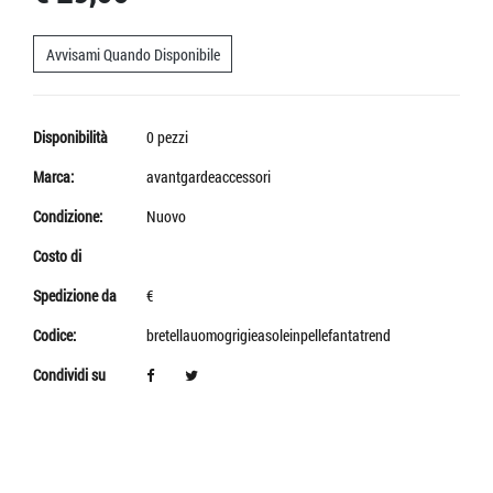
Avvisami Quando Disponibile
Disponibilità
0 pezzi
Marca:
avantgardeaccessori
Condizione:
Nuovo
Costo di
Spedizione da
€
Codice:
bretellauomogrigieasoleinpellefantatrend
Condividi su