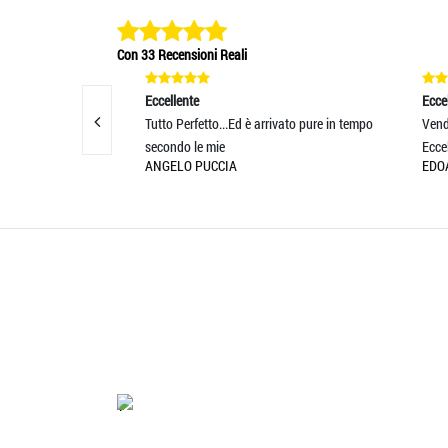
Con 33 Recensioni Reali
Eccellente
Eccelle
rce come da
Tutto Perfetto...Ed è arrivato pure in tempo
Vendit
secondo le mie
Eccelle
ANGELO PUCCIA
EDOA
'.'