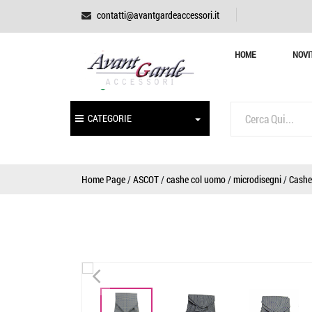
contatti@avantgardeaccessori.it
HOME
NOVI
CATEGORIE
Home Page
/
ASCOT
/
cashe col uomo
/
microdisegni
/
Cashe 
<
<