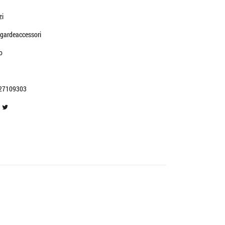
zi
gardeaccessori
o
27109303