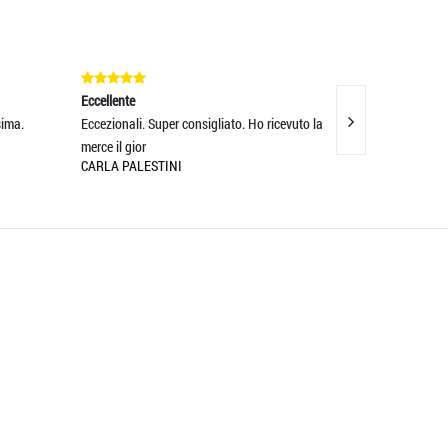
Eccellente
Eccellente
ma.
Eccezionali. Super consigliato. Ho ricevuto la
Servizio impeccabi
merce il gior
descrizione! Portal
CARLA PALESTINI
MIRCO