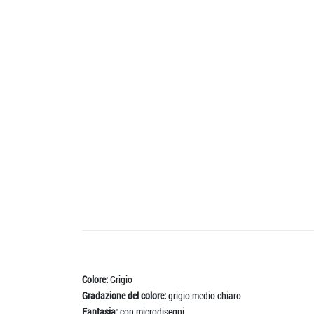
Colore:
Grigio
Gradazione del colore:
grigio medio chiaro
Fantasia:
con microdisegni