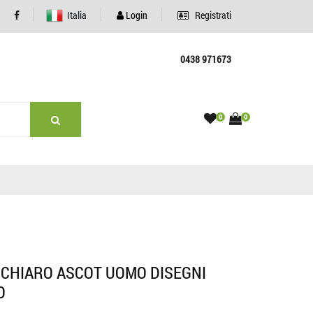
Italia
Login
Registrati
0438 971673
0
0
 CHIARO ASCOT UOMO DISEGNI
O