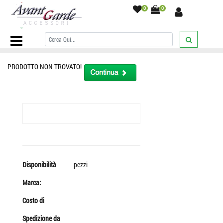
0
0
Home Page
/
CINTURA UOMO PELLE Made ITALY NUOVI ARRIVI
CINTURE FUXIA GIALLA VERDE BEIGE AVIO
/
PRODOTTO NON TROVATO!
Disponibilità
pezzi
Marca:
Costo di
Spedizione da