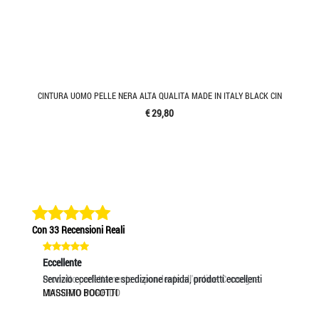
CINTURA UOMO PELLE NERA ALTA QUALITA MADE IN ITALY BLACK CIN
€ 29,80
Con 33 Recensioni Reali
Eccellente
Eccellente
Eccel
Prodotto perfettamente rispondente all'ordine. Consegna
Servizio eccellente e spedizione rapida, prodotti eccellenti
Spedi
UMBERTO PORFIDO
MASSIMO BOCOTTI
ELIS