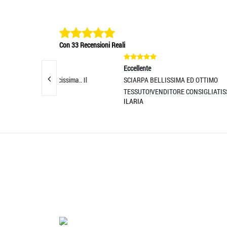
Con 33 Recensioni Reali
Eccellente
Eccell
cissima.. Il
SCIARPA BELLISSIMA ED OTTIMO
Serviz
TESSUTO!VENDITORE CONSIGLIATISS
imball
ILARIA
MASSI
'.'