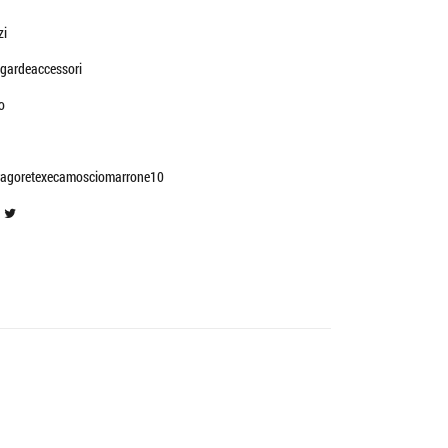
zi
gardeaccessori
o
ragoretexecamosciomarrone10