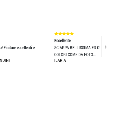
Eccellente
Eccellente
 e
SCIARPA BELLISSIMA ED OTTIMO TESSUTO!
Spedizione e conse
COLORI COME DA FOTO...
prodotto è belliss
ILARIA
ELISA ERAMO