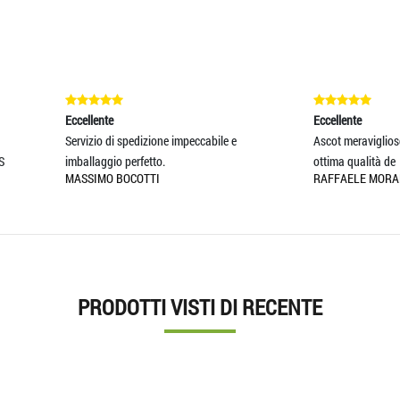
ente
Eccellente
io di spedizione impeccabile e
Ascot meraviglioso! Finiture eccellenti
aggio perfetto.
ottima qualità de
MO BOCOTTI
RAFFAELE MORANDINI
PRODOTTI VISTI DI RECENTE