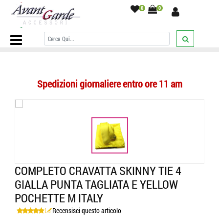
0
0
Home Page
/
COMPLETI ABBINATI
/
Cravatta e pochette
/
Completo
cravatta skinny tie 4 gialla punta tagliata e yellow pochette m italy
/
Spedizioni giornaliere entro ore 11 am
COMPLETO CRAVATTA SKINNY TIE 4
GIALLA PUNTA TAGLIATA E YELLOW
POCHETTE M ITALY
Recensisci questo articolo