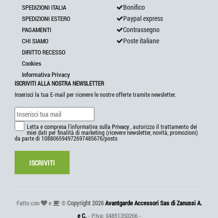
Bonifico
SPEDIZIONI ITALIA
Paypal express
SPEDIZIONI ESTERO
Contrassegno
PAGAMENTI
Poste italiane
CHI SIAMO
DIRITTO RECESSO
Cookies
Informativa Privacy
ISCRIVITI ALLA NOSTRA NEWSLETTER
Inserisci la tua E-mail per ricevere le nostre offerte tramite newsletter.
Letta e compresa l'informativa sulla
Privacy
, autorizzo il trattamento dei
miei dati per finalità di marketing (ricevere newsletter, novità, promozioni)
da parte di 108806594972697485676/posts
ISCRIVITI
Fatto con
e
©
Copyright 2026
Avantgarde Accessori Sas di Zanussi A.
e C.
- P.Iva: 04851350266 -