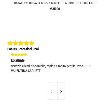
CRAVATTA VERDINA SLIM 4 O 6 COMPLETO ABBINATO TIE POCHETTE B
€ 35,00
Con 33 Recensioni Reali
Eccellente
Eccellente
Ec
Servizio spedizione impeccabile, consegna entro le 24H dalla
Servizio clienti disponibile, rapido e molto gentile. Prod
Ot
MASSIMO BOCOTTI
VALENTINA CARLETTI
AN