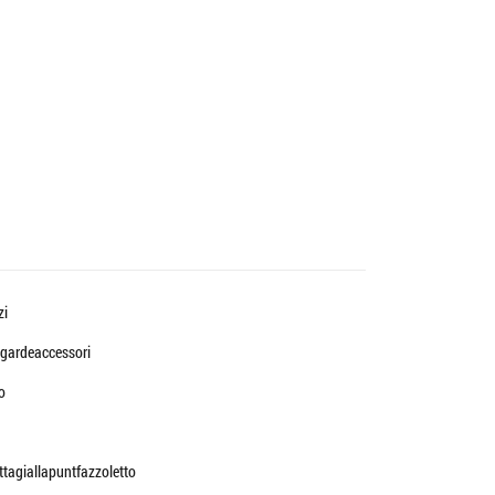
zi
gardeaccessori
o
ttagiallapuntfazzoletto