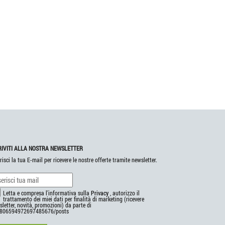
RIVITI ALLA NOSTRA NEWSLETTER
risci la tua E-mail per ricevere le nostre offerte tramite newsletter.
Letta e compresa l'informativa sulla
Privacy
, autorizzo il
trattamento dei miei dati per finalità di marketing (ricevere
letter, novità, promozioni) da parte di
806594972697485676/posts