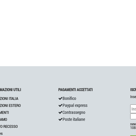
MAZIONI UTILI
PAGAMENTI ACCETTATI
ISC
Inse
Bonifico
ZIONI ITALIA
Paypal express
ZIONI ESTERO
Contrassegno
MENTI
Poste italiane
IAMO
news
TO RECESSO
108
es