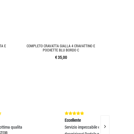
TA E
COMPLETO CRAVATTA GIALLA 4 CRAVATTINO E
POCHETTE BLU BORDO C
€ 35,00
Eccellente
Eccellente
Servizio impeccabile e merce come da
Servizio eccellen
descrizione! Portale pe
prodotti eccellent