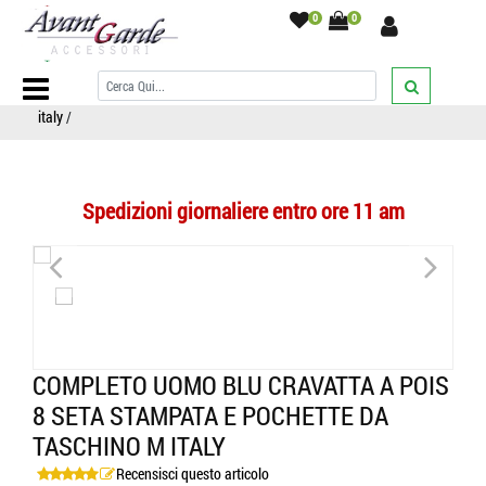
0
0
Home Page
/
COMPLETI ABBINATI
/
Cravatta e pochette
/
Completo
uomo blu cravatta a pois 8 seta stampata e pochette da taschino m
italy
/
Spedizioni giornaliere entro ore 11 am
<
>
COMPLETO UOMO BLU CRAVATTA A POIS
8 SETA STAMPATA E POCHETTE DA
TASCHINO M ITALY
Recensisci questo articolo