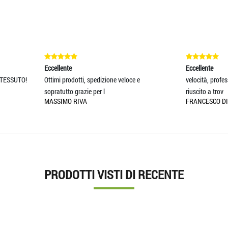
lente
Eccellente
i prodotti, spedizione veloce e
velocità, professionalità e qualità so
tutto grazie per l
riuscito a trov
IMO RIVA
FRANCESCO DI GIANNI
PRODOTTI VISTI DI RECENTE