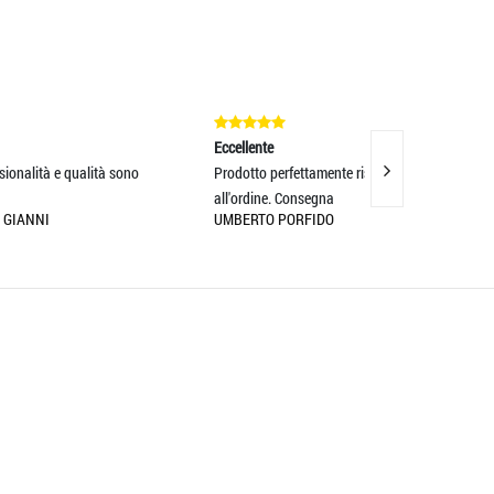
Eccellente
Eccellente
no
Prodotto perfettamente rispondente
Servizio eccellent
all'ordine. Consegna
prodotti eccellent
UMBERTO PORFIDO
MASSIMO BOCOT