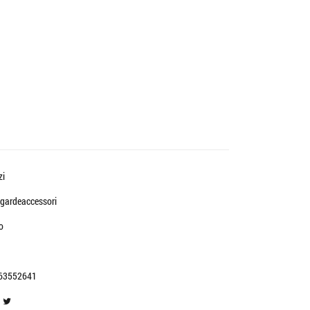
zi
gardeaccessori
o
63552641