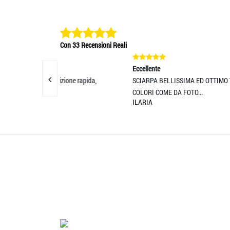
Con 33 Recensioni Reali
Eccellente
Eccel
izione rapida,
SCIARPA BELLISSIMA ED OTTIMO TESSUTO!
Ottim
COLORI COME DA FOTO...
sopra
ILARIA
MASS
'.'