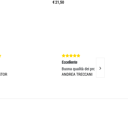
€ 21,50
Eccellente
Eccellente
Buona qualità dei prodotti
bellissimi accesso
ANDREA TRECCANI
MAXIM NISTOR