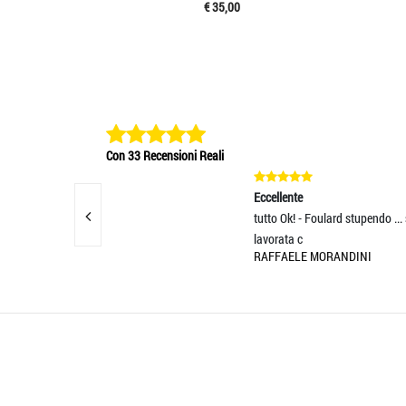
€ 35,00
Con 33 Recensioni Reali
Eccellente
Eccell
tutto Ok! - Foulard stupendo ... seta di qualità
Cravat
lavorata c
dai rif
RAFFAELE MORANDINI
CLAUD