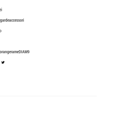
zi
gardeaccessori
o
orangerameDIAM9