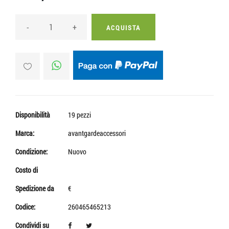
-
+
ACQUISTA
Disponibilità
19 pezzi
Marca:
avantgardeaccessori
Condizione:
Nuovo
Costo di
Spedizione da
€
Codice:
260465465213
Condividi su