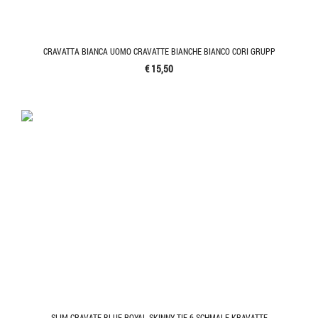
CRAVATTA BIANCA UOMO CRAVATTE BIANCHE BIANCO CORI GRUPP
€ 15,50
SLIM CRAVATE BLUE ROYAL SKINNY TIE 6 SCHMALE KRAVATTE