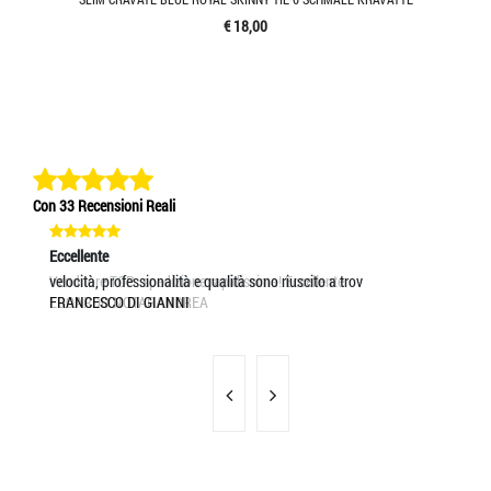
€ 18,00
Con 33 Recensioni Reali
Eccellente
Eccellente
Ec
Venditore TOP...spedizione rapidissima! Eccellente
velocità, professionalità e qualità sono riuscito a trov
Se
EDOARDO NOTARANDREA
FRANCESCO DI GIANNI
MA