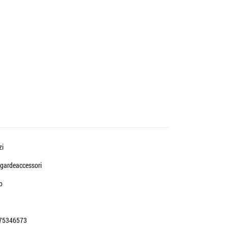
zi
gardeaccessori
o
75346573