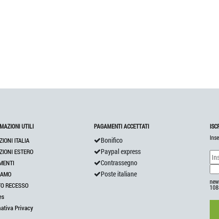
MAZIONI UTILI
PAGAMENTI ACCETTATI
ISC
Inse
Bonifico
ZIONI ITALIA
Paypal express
ZIONI ESTERO
Contrassegno
MENTI
Poste italiane
IAMO
news
TO RECESSO
108
es
mativa Privacy