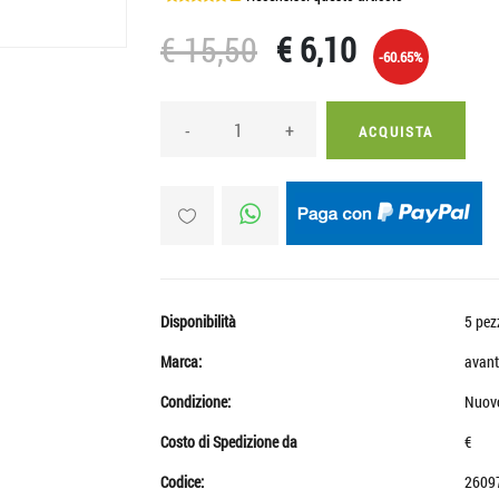
€ 15,50
€ 6,10
-60.65%
-
+
ACQUISTA
Disponibilità
5 pez
Marca:
avant
Condizione:
Nuov
Costo di Spedizione da
€
Codice:
2609