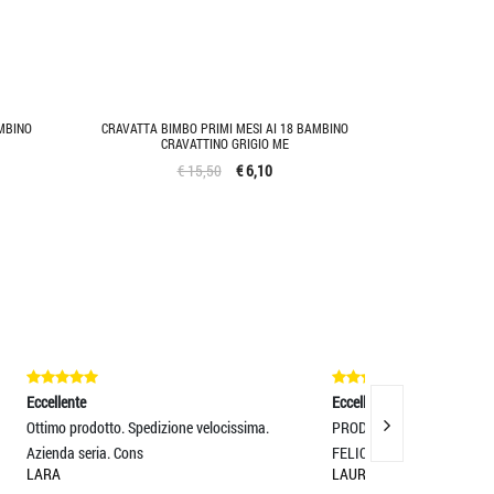
MBINO
CRAVATTA BIMBO PRIMI MESI AI 18 BAMBINO
CRAVATTINO GRIGIO ME
€ 15,50
€ 6,10
Eccellente
Eccellente
issima.
PRODOTTI SPECIALI E MOLTO CUATI, SONO
Servizio sped
FELICISSIMA!! GRAZIE
entro le 24H d
LAURA BERTOLOTTO
MASSIMO BO