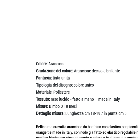
Colore:
Arancione
Gradazione del colore:
Arancione deciso e brillante
Fantasia:
tinta unita
Tipologia del disegno:
colore unico
Materiale:
Poliestere
Tessuto:
raso lucido - fatto a mano – made in Italy
Misure:
Bimbo 0 18 mesi
Dettaglio misura:
Lunghezza cm 18-19 / in punta cm 5
Bellissima cravatta arancione da bambino con elastico per piccoli
orange tie made in italy, con nodo gia fatto ed elastico regolabile 
papillon bimbo con stesso tessuto e colore o in alternativa anche