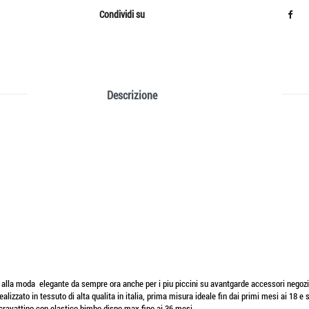
Condividi su
Descrizione
 alla moda elegante da sempre ora anche per i piu piccini su avantgarde accessori negozi
realizzato in tessuto di alta qualita in italia, prima misura ideale fin dai primi mesi ai 18
 cravattino con elastico bimbo dispo max fino ai 36 mesi.