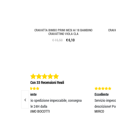
CRAVATTA BIMBO PRIMI MESI AI 18 BAMBINO
CRAVA
CRAVATTINO VIOLA CLA
€ 15,50
€ 6,10
Con 33 Recensioni Reali
Eccellente
Ec
mpeccabile, consegna
Servizio impeccabile e merce come da
Ot
descrizione! Portale pe
so
MIRCO
M