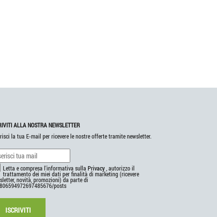
RIVITI ALLA NOSTRA NEWSLETTER
risci la tua E-mail per ricevere le nostre offerte tramite newsletter.
Letta e compresa l'informativa sulla
Privacy
, autorizzo il
trattamento dei miei dati per finalità di marketing (ricevere
letter, novità, promozioni) da parte di
806594972697485676/posts
ISCRIVITI