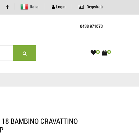
Italia
Login
Registrati
0438 971673
0
0
I 18 BAMBINO CRAVATTINO
OP