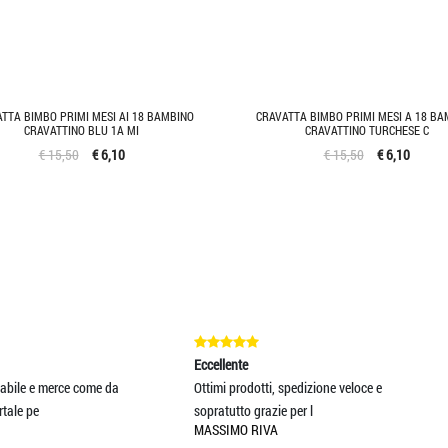
TTA BIMBO PRIMI MESI AI 18 BAMBINO
CRAVATTA BIMBO PRIMI MESI A 18 BA
CRAVATTINO BLU 1A MI
CRAVATTINO TURCHESE C
€ 15,50
€ 6,10
€ 15,50
€ 6,10
cellente
Eccellente
timi prodotti, spedizione veloce e
Ottimo prodotto. Spedizione veloc
pratutto grazie per l
Azienda seria. Cons
ASSIMO RIVA
LARA