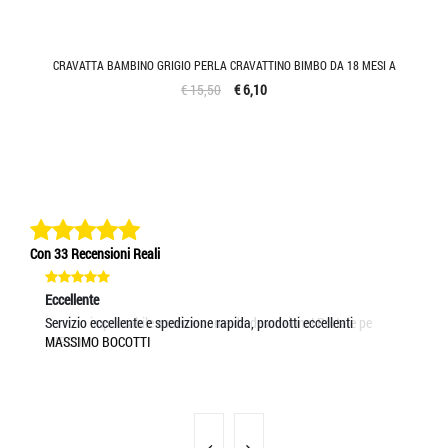
CRAVATTA BAMBINO GRIGIO PERLA CRAVATTINO BIMBO DA 18 MESI A
€ 15,50
€ 6,10
Con 33 Recensioni Reali
Eccellente
Eccellente
Ec
Servizio impeccabile e merce come da descrizione! Portale pe
Servizio eccellente e spedizione rapida, prodotti eccellenti
As
MIRCO
MASSIMO BOCOTTI
RA