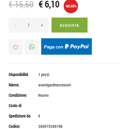
€ 15,50
€ 6,10
-60.65%
-
+
ACQUISTA
Disponibilità
1 pezzi
Marca:
avantgardeaccessori
Condizione:
Nuovo
Costo di
Spedizione da
€
Codice:
260975349198