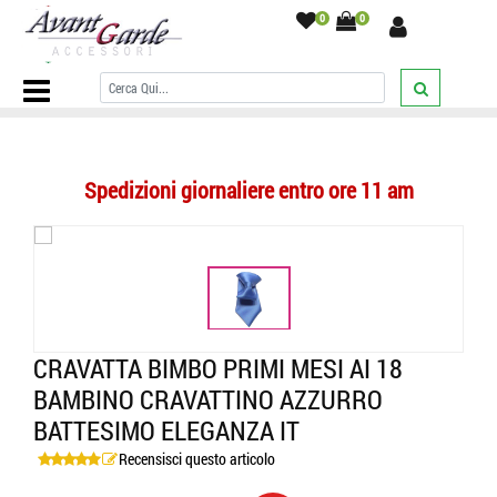
0
0
Home Page
/
BAMBINO
/
CRAVATTE
/
Tinta unita
/
Cravatta bimbo
primi mesi ai 18 bambino cravattino azzurro battesimo eleganza it
/
Spedizioni giornaliere entro ore 11 am
CRAVATTA BIMBO PRIMI MESI AI 18
BAMBINO CRAVATTINO AZZURRO
BATTESIMO ELEGANZA IT
Recensisci questo articolo