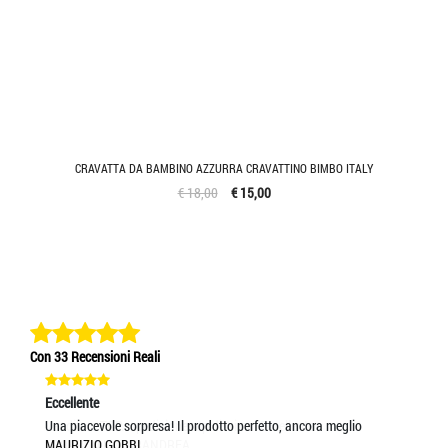
CRAVATTA DA BAMBINO AZZURRA CRAVATTINO BIMBO ITALY
€ 18,00
€ 15,00
Con 33 Recensioni Reali
Eccellente
Ec
Una piacevole sorpresa! Il prodotto perfetto, ancora meglio
5 s
MAURIZIO GOBBI
MA