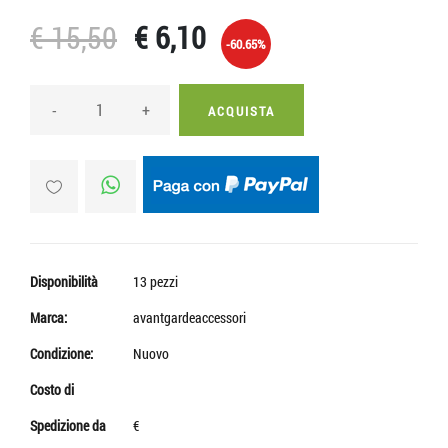
€ 15,50
€ 6,10
-60.65%
-
+
ACQUISTA
Disponibilità
13 pezzi
Marca:
avantgardeaccessori
Condizione:
Nuovo
Costo di
Spedizione da
€