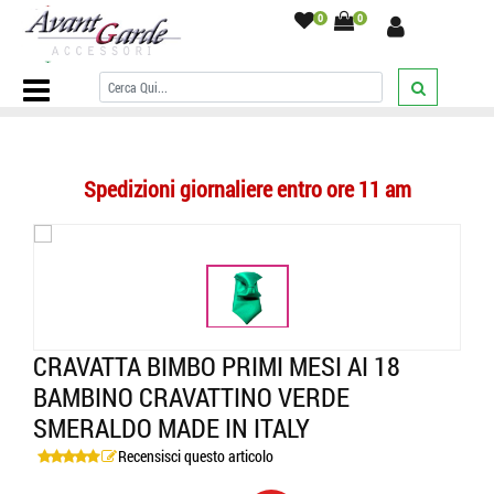
0
0
Home Page
/
BAMBINO
/
CRAVATTE
/
Tinta unita
/
Cravatta bimbo
primi mesi ai 18 bambino cravattino verde smeraldo made in italy
/
Spedizioni giornaliere entro ore 11 am
CRAVATTA BIMBO PRIMI MESI AI 18
BAMBINO CRAVATTINO VERDE
SMERALDO MADE IN ITALY
Recensisci questo articolo