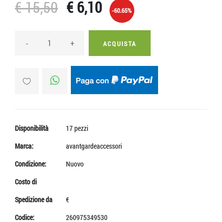
€ 15,50
€ 6,10
-60.65%
-
+
ACQUISTA
Disponibilità
17 pezzi
Marca:
avantgardeaccessori
Condizione:
Nuovo
Costo di
Spedizione da
€
Codice:
260975349530