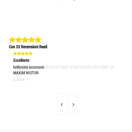
Con 33 Recensioni Reali
Eccellente
Eccellente
Ec
SCIARPA BELLISSIMA ED OTTIMO TESSUTO! COLORI COME DA
bellissimi accessori
Pr
MAXIM NISTOR
UM
FOTO...
ILARIA