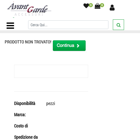
0
0
Home Page
/
Cravatta bordeaux a pois arancio meccanico italy seta
silk cravatte a pallini
/
PRODOTTO NON TROVATO!
Disponibilità
pezzi
Marca:
Costo di
Spedizione da