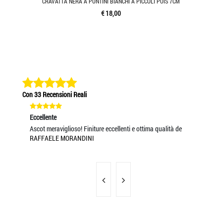
CRAVATTA NERA A PUNTINI BIANCHI A PICCOLI POIS 7CM
€ 18,00
Con 33 Recensioni Reali
Eccellente
Eccel
ior
Ascot meraviglioso! Finiture eccellenti e ottima qualità de
Servi
RAFFAELE MORANDINI
VALE