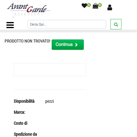
0
0
Home Page
/
Cravatta camouflage cravattino bimbo fantasia
mimetica bambino 3 12 anni
/
PRODOTTO NON TROVATO!
Disponibilità
pezzi
Marca:
Costo di
Spedizione da