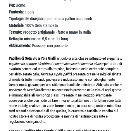
Per:
Uomo
Fantasia:
a pois
Tipologia del disegno:
a puntini o a pallini piu grandi
Materiale:
100% Seta stampata
Tessuto:
Prodotto artigianale - fatto a mano in Italia
Dettaglio misura:
cm 5,5 x cm 11 long
Abbinamento:
Possibile con pochette
Papillon di Seta Blu a Pois Gialli
articolo di alta classe raffinato ed elegante
il
papillon da sempre identificato come accessorio uomo di classe
per artisti di
svariato genere dal teatro alla musica, indossato nelle cerimonie completo
per abito serate gala,
fantasia a pois pallin
i presente ora nelle migliori riviste
di moda di tutto il mondo puo essere indossato anche con abbigliamento
trendy moda giovane per uno stile inconfondibile e distinto. Abbinato anche
a
pochette da taschino
diventa un accessorio presente nella vita di ogni giorno
e immancabile all' uomo top class. Presente in nel negozio avantgarde
accessori anche con nodo da fare in varie tonalita i nostri farfallini sono tutti
made in Italy, realizzati in varie forme e colori, in pura seta, cotone micofibra
tutti tessuti selezionati e di alta qualità, la cravatta a farfalla in vendita sul
nostro store e di nostra produzione, è munita di nastrino passante e
regolazione con gancetto.