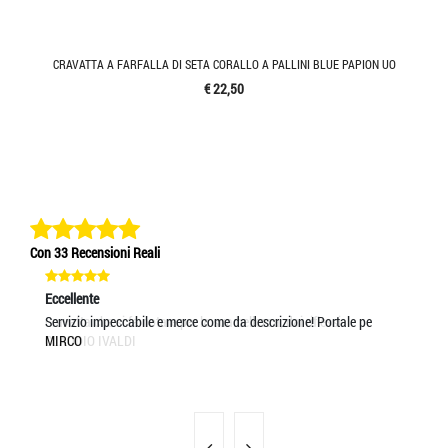
CRAVATTA A FARFALLA DI SETA CORALLO A PALLINI BLUE PAPION UO
€ 22,50
Con 33 Recensioni Reali
Eccellente
Eccellente
Ec
Cravatta che si fa notare per la sua bellezza, dai riflessi
Servizio impeccabile e merce come da descrizione! Portale pe
Ec
CLAUDIO IVALDI
MIRCO
CA