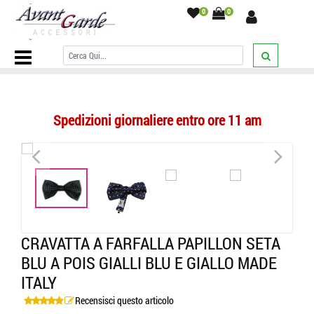
0
0
Home Page
/
PAPILLON
/
A Pois
/
Cravatta a farfalla papillon seta
blu a pois gialli blu e giallo made italy
/
Spedizioni giornaliere entro ore 11 am
<
>
<
>
CRAVATTA A FARFALLA PAPILLON SETA
BLU A POIS GIALLI BLU E GIALLO MADE
ITALY
Recensisci questo articolo