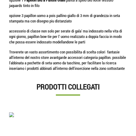
opzione 1
Papillon Blu
a Puntini Gialli
punta a spillo blu notte tessuto
jaquards tinto in filo
opzione 3 papillon uomo a pois pallino giallo di 3 mm di grandezza in seta
stampata ma con disegno piu distanziato
accessorio di classe non solo per serate di gala' ma indossato nella vita di
ogni giorno, papillon bow-tie per l' uomo realizzato a doppia faccia in modo
che possa essere indossato modellandone le parti
Troverete un vasto assortimento con possibilita di scelta colori fantasie
all'interno del nostro store avantgarde accessori categoria papillon. possibile
l'abbinata a pochette di seta uomo da taschino, per facilitare la ricerca
inseriamo i prodotti abbinati all'interno dell'inserzione nella zono sottostante
PRODOTTI COLLEGATI