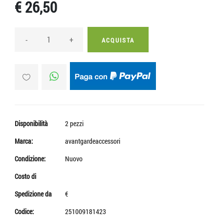
€ 26,50
-
+
ACQUISTA
Disponibilità
2 pezzi
Marca:
avantgardeaccessori
Condizione:
Nuovo
Costo di
Spedizione da
€
Codice:
251009181423