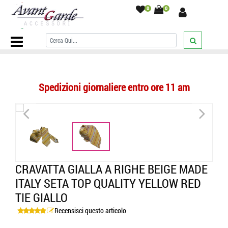
0
0
Home Page
/
CRAVATTE
/
A righe
/
Cravatta gialla a righe beige made
italy seta top quality yellow red tie giallo
/
Spedizioni giornaliere entro ore 11 am
<
>
CRAVATTA GIALLA A RIGHE BEIGE MADE
ITALY SETA TOP QUALITY YELLOW RED
TIE GIALLO
Recensisci questo articolo