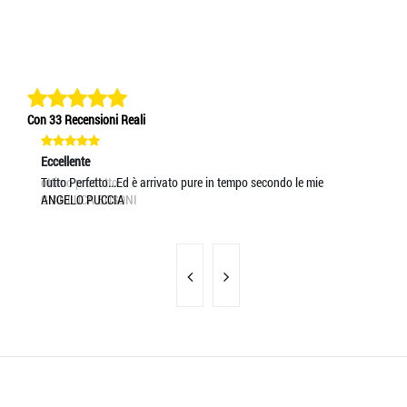
Con 33 Recensioni Reali
Eccellente
Eccellente
Ec
ottimo prodotto
Tutto Perfetto...Ed è arrivato pure in tempo secondo le mie
pr
GIANLUCA BOSONI
ANGELO PUCCIA
MA