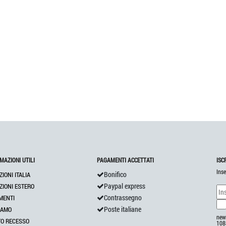
MAZIONI UTILI
PAGAMENTI ACCETTATI
ISC
Inse
Bonifico
ZIONI ITALIA
Paypal express
ZIONI ESTERO
Contrassegno
MENTI
Poste italiane
IAMO
news
TO RECESSO
108