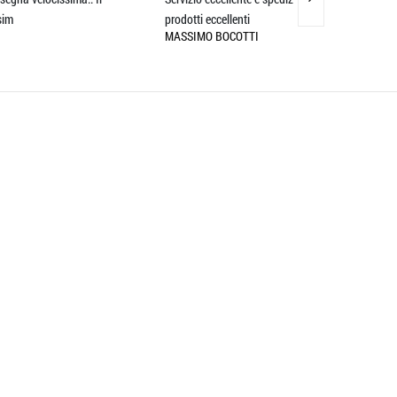
prodotti eccellenti
descrizione !!! Top 
MASSIMO BOCOTTI
ALESSANDRO LA