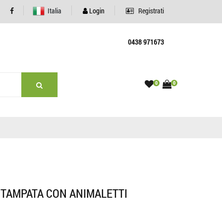
Italia
Login
Registrati
0438 971673
0
0
STAMPATA CON ANIMALETTI