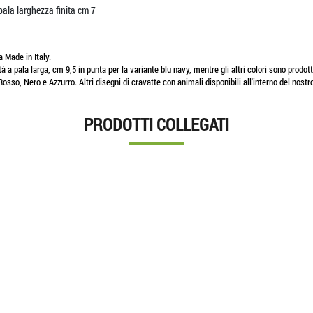
 pala larghezza finita cm 7
 Made in Italy.
tà a pala larga, cm 9,5 in punta per la variante blu navy, mentre gli altri colori sono prodot
 Rosso, Nero e Azzurro. Altri disegni di cravatte con animali disponibili all'interno del nostr
PRODOTTI COLLEGATI