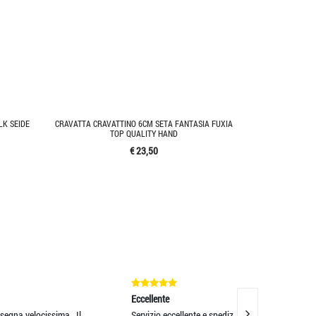
LK SEIDE
CRAVATTA CRAVATTINO 6CM SETA FANTASIA FUXIA
TOP QUALITY HAND
€ 23,50
Eccellente
Eccellente
l
Servizio eccellente e spedizione rapida,
velocità, cortesi