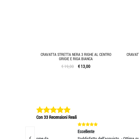
CRAVATTA STRETTA NERA 3 RIGHE AL CENTRO
CRAVAT
GRIGIE E RIGA BIANCA
€ 19,00
€ 13,00
Con 33 Recensioni Reali
Eccellente
Eccel
e come da
Soddisfatto dell'acquisto. - Ottima qualità e
Cravat