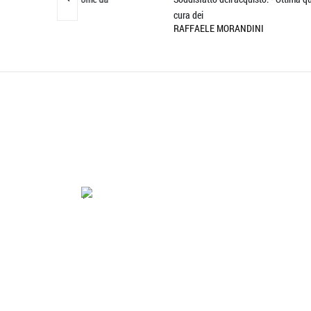
cura dei
dai ri
RAFFAELE MORANDINI
CLAU
'.'