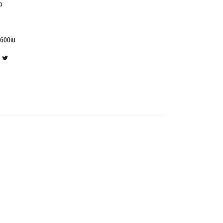
o
600iu