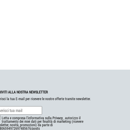
RIVITI ALLA NOSTRA NEWSLETTER
risci la tua E-mail per ricevere le nostre offerte tramite newsletter.
Letta e compresa l'informativa sulla
Privacy
, autorizzo il
trattamento dei miei dati per finalità di marketing (ricevere
letter, novità, promozioni) da parte di
806594972697485676/posts