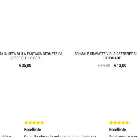
TA IN SETA BLU A FANTASIA GEOMETRICA
SCHMALE KRAVATTE VIOLA GESTREIFT SI
VERDE GIALLO ORO
HANDMADE
€ 35,00
€ 19,00
€ 13,00
lente
Eccellente
ta che si fa notare per la sua bellezza,
Spedizione e consegna velocissima.. I