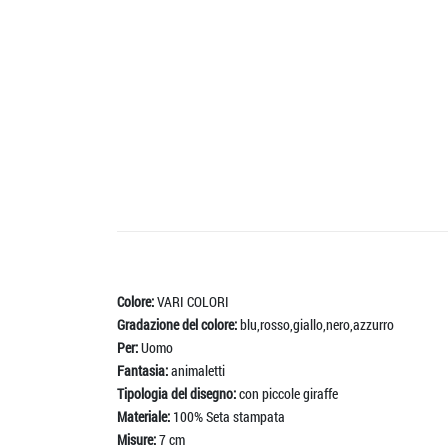
Colore:
VARI COLORI
Gradazione del colore:
blu,rosso,giallo,nero,azzurro
Per:
Uomo
Fantasia:
animaletti
Tipologia del disegno:
con piccole giraffe
Materiale:
100% Seta stampata
Misure:
7 cm