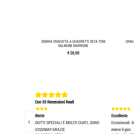
SOBRIA CRAVATTA A QUADRETTI SETA TONI
CRAV
SALMONE MARRONE
€ 26,50
Con 33 Recensioni Reali
Eccellente
Ec
E MOLTO CUATI, SONO
Eccezionali. Super consigliato. Ho ricevuto la
Se
E
merce il gior
pr