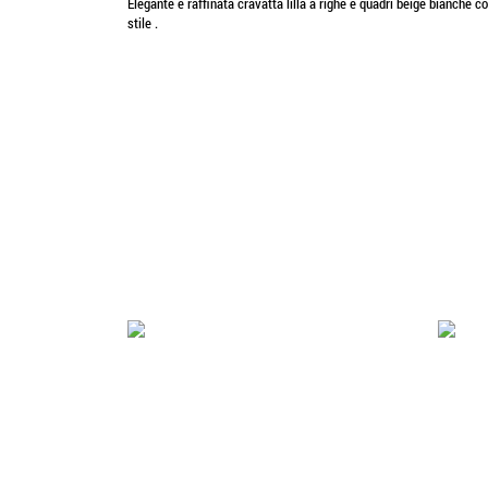
Elegante e raffinata cravatta lilla a righe e quadri beige bianche 
stile .