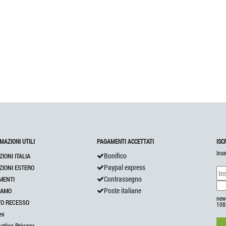
MAZIONI UTILI
PAGAMENTI ACCETTATI
ISC
Inse
Bonifico
ZIONI ITALIA
Paypal express
ZIONI ESTERO
Contrassegno
MENTI
Poste italiane
IAMO
news
TO RECESSO
108
es
mativa Privacy