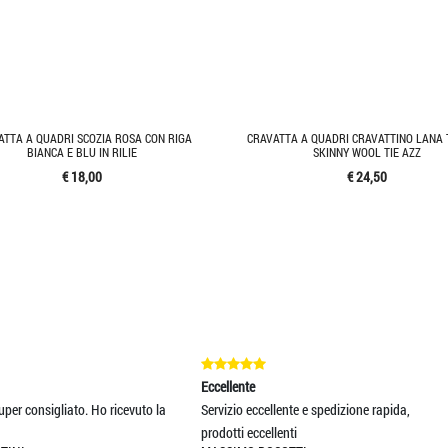
ATTA A QUADRI SCOZIA ROSA CON RIGA
CRAVATTA A QUADRI CRAVATTINO LANA
BIANCA E BLU IN RILIE
SKINNY WOOL TIE AZZ
€ 18,00
€ 24,50
cellente
Eccellente
rvizio eccellente e spedizione rapida,
SCIARPA BELLISSIMA ED OTTIM
odotti eccellenti
COLORI COME DA FOTO...