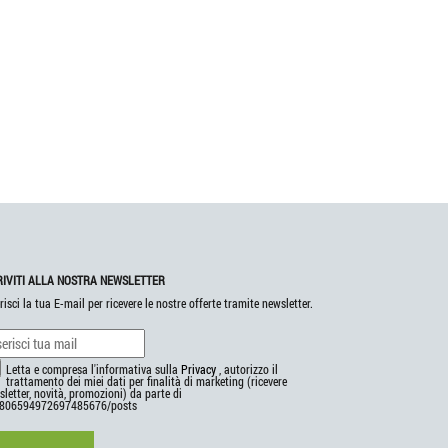
RIVITI ALLA NOSTRA NEWSLETTER
risci la tua E-mail per ricevere le nostre offerte tramite newsletter.
Letta e compresa l'informativa sulla
Privacy
, autorizzo il
trattamento dei miei dati per finalità di marketing (ricevere
letter, novità, promozioni) da parte di
806594972697485676/posts