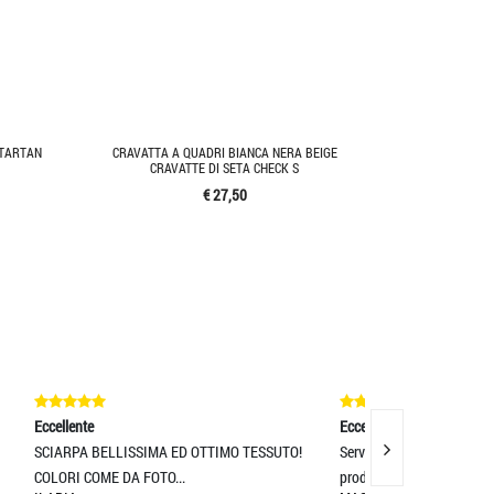
 TARTAN
CRAVATTA A QUADRI BIANCA NERA BEIGE
CRAVATTE DI SETA CHECK S
€ 27,50
Eccellente
Eccellente
O TESSUTO!
Servizio eccellente e spedizione rapida,
PRODOTTI SP
prodotti eccellenti
FELICISSIMA!