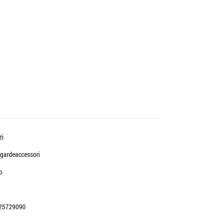
zi
gardeaccessori
o
25729090