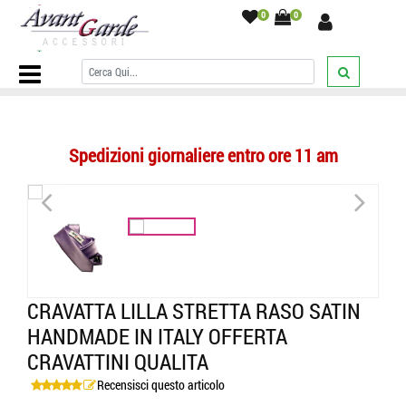
0
0
Home Page
/
CRAVATTE
/
Tinta unita
/
Cravatta lilla stretta raso satin
handmade in italy offerta cravattini qualita
/
Spedizioni giornaliere entro ore 11 am
<
>
CRAVATTA LILLA STRETTA RASO SATIN
HANDMADE IN ITALY OFFERTA
CRAVATTINI QUALITA
Recensisci questo articolo