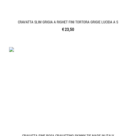
CRAVATTA SLIM GRIGIA A RIGHET FINI TORTORA GRIGIE LUCIDA A S
€ 23,50
CRAVATTA FINE ROSA CRAVATTINO SKINNY TIE MADE IN ITALY