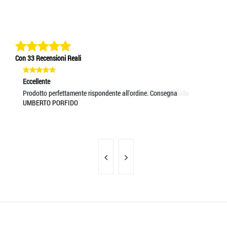
Con 33 Recensioni Reali
Eccellente
Eccellente
Ec
Servizio spedizione impeccabile, consegna entro le 24H dalla
Prodotto perfettamente rispondente all'ordine. Consegna
Se
MASSIMO BOCOTTI
UMBERTO PORFIDO
MA