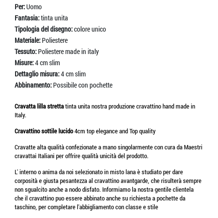
Per:
Uomo
Fantasia:
tinta unita
Tipologia del disegno:
colore unico
Materiale:
Poliestere
Tessuto:
Poliestere made in italy
Misure:
4 cm slim
Dettaglio misura:
4 cm slim
Abbinamento:
Possibile con pochette
Cravatta lilla stretta
tinta unita nostra produzione cravattino hand made in
Italy.
Cravattino sottile
lucido
4cm top elegance and Top quality
Cravatte alta qualità confezionate a mano singolarmente con cura da Maestri
cravattai Italiani per offrire qualità unicità del prodotto.
L' interno o anima da noi selezionato in misto lana è studiato per dare
corposità e giusta pesantezza al cravattino avantgarde, che risulterà sempre
non sgualcito anche a nodo disfato. Informiamo la nostra gentile clientela
che il cravattino puo essere abbinato anche su richiesta a pochette da
taschino, per completare l'abbigliamento con classe e stile