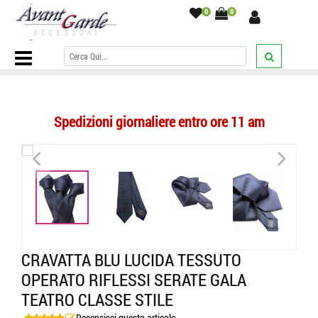
0
0
Home Page
/
CRAVATTE
/
Tinta unita
/
CRAVATTA BLU LUCIDA
TESSUTO OPERATO RIFLESSI SERATE GALA TEATRO CLASSE STILE
/
Spedizioni giornaliere entro ore 11 am
<
>
<
>
CRAVATTA BLU LUCIDA TESSUTO
OPERATO RIFLESSI SERATE GALA
TEATRO CLASSE STILE
Recensisci questo articolo