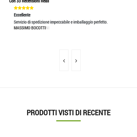
Con 33 Recensioni Reali
Eccellente
Eccellente
Ec
Estrema gentilezza, disponibilità e puntualitá. Prodotti d
Servizio di spedizione impeccabile e imballaggio perfetto.
PR
GIOVANNI GIOVANNI
MASSIMO BOCOTTI
GR
LA
PRODOTTI VISTI DI RECENTE