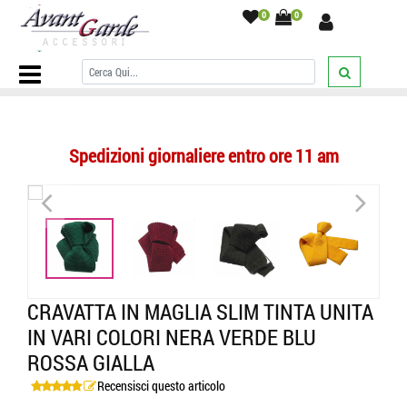
0
0
Home Page
/
CRAVATTE
/
Tinta unita
/
Cravatta in maglia slim tinta
unita in vari colori nera verde blu rossa gialla
/
Spedizioni giornaliere entro ore 11 am
<
>
<
>
CRAVATTA IN MAGLIA SLIM TINTA UNITA
IN VARI COLORI NERA VERDE BLU
ROSSA GIALLA
Recensisci questo articolo