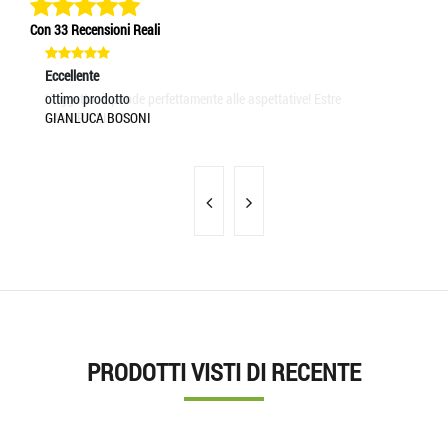
Con 33 Recensioni Reali
Eccellente
Eccellente
Ec
L'oggetto risponde perfettamente alle aspettative! Estre
ottimo prodotto
Es
SANDRA LIGIA
GIANLUCA BOSONI
GI
PRODOTTI VISTI DI RECENTE