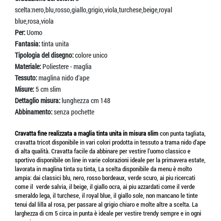
scelta:nero,blu,rosso,giallo,grigio,viola,turchese,beige,royal
blue,rosa,viola
Per:
Uomo
Fantasia:
tinta unita
Tipologia del disegno:
colore unico
Materiale:
Poliestere - maglia
Tessuto:
maglina nido d'ape
Misure:
5 cm slim
Dettaglio misura:
lunghezza cm 148
Abbinamento:
senza pochette
Cravatta fine realizzata a maglia tinta unita in misura slim
con punta tagliata,
cravatta tricot disponibile in vari colori prodotta in tessuto a trama nido d'ape
di alta qualità. Cravatta facile da abbinare per vestire l'uomo classico e
sportivo disponibile on line in varie colorazioni ideale per la primavera estate,
lavorata in maglina tinta su tinta, La scelta disponibile da menu è molto
ampia: dai classici blu, nero, rosso bordeaux, verde scuro, ai piu ricercati
come il verde salvia, il beige, il giallo ocra, ai piu azzardati come il verde
smeraldo lega, il turchese, il royal blue, il giallo sole, non mancano le tinte
tenui dal lilla al rosa, per passare al grigio chiaro e molte altre a scelta. La
larghezza di cm 5 circa in punta è ideale per vestire trendy sempre e in ogni