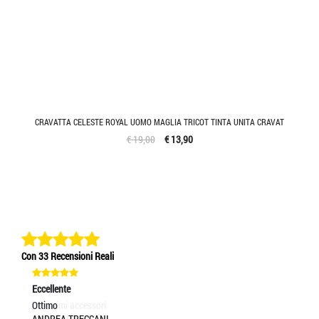
CRAVATTA CELESTE ROYAL UOMO MAGLIA TRICOT TINTA UNITA CRAVAT
€ 19,00
€ 13,90
Con 33 Recensioni Reali
Eccellente
Eccellente
Ec
bellissimi accessori
Ottimo
Se
MAXIM NISTOR
ANDREA TRECCANI
MA