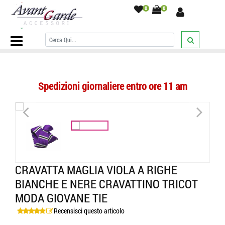
0
0
Home Page
/
CRAVATTE
/
Tricot Maglia
/
Cravatta maglia viola a righe
bianche e nere cravattino tricot moda giovane tie
/
Spedizioni giornaliere entro ore 11 am
<
>
CRAVATTA MAGLIA VIOLA A RIGHE
BIANCHE E NERE CRAVATTINO TRICOT
MODA GIOVANE TIE
Recensisci questo articolo